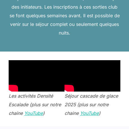
des initiateurs. Les inscriptions à ces sorties club
se font quelques semaines avant. Il est possible de
venir sur le séjour complet ou seulement quelques
nuits.
Les activités Densité
Séjour cascade de glace
Escalade
(plus sur notre
2025
(plus sur notre
chaine
YouTube
)
chaine
YouTube
)